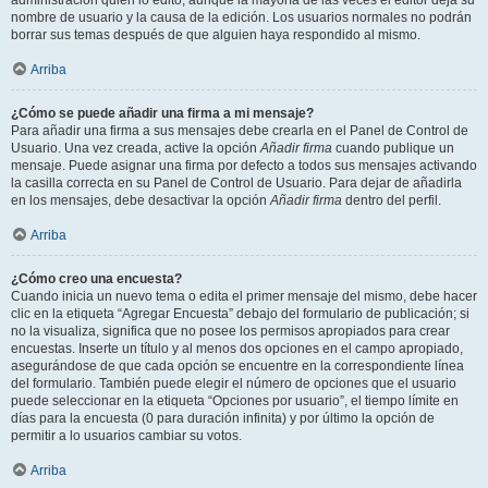
administración quién lo editó, aunque la mayoría de las veces el editor deja su
nombre de usuario y la causa de la edición. Los usuarios normales no podrán
borrar sus temas después de que alguien haya respondido al mismo.
Arriba
¿Cómo se puede añadir una firma a mi mensaje?
Para añadir una firma a sus mensajes debe crearla en el Panel de Control de
Usuario. Una vez creada, active la opción
Añadir firma
cuando publique un
mensaje. Puede asignar una firma por defecto a todos sus mensajes activando
la casilla correcta en su Panel de Control de Usuario. Para dejar de añadirla
en los mensajes, debe desactivar la opción
Añadir firma
dentro del perfil.
Arriba
¿Cómo creo una encuesta?
Cuando inicia un nuevo tema o edita el primer mensaje del mismo, debe hacer
clic en la etiqueta “Agregar Encuesta” debajo del formulario de publicación; si
no la visualiza, significa que no posee los permisos apropiados para crear
encuestas. Inserte un título y al menos dos opciones en el campo apropiado,
asegurándose de que cada opción se encuentre en la correspondiente línea
del formulario. También puede elegir el número de opciones que el usuario
puede seleccionar en la etiqueta “Opciones por usuario”, el tiempo límite en
días para la encuesta (0 para duración infinita) y por último la opción de
permitir a lo usuarios cambiar su votos.
Arriba