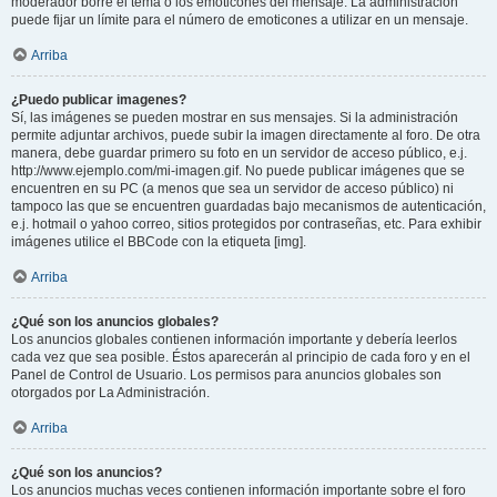
moderador borre el tema o los emoticones del mensaje. La administración
puede fijar un límite para el número de emoticones a utilizar en un mensaje.
Arriba
¿Puedo publicar imagenes?
Sí, las imágenes se pueden mostrar en sus mensajes. Si la administración
permite adjuntar archivos, puede subir la imagen directamente al foro. De otra
manera, debe guardar primero su foto en un servidor de acceso público, e.j.
http://www.ejemplo.com/mi-imagen.gif. No puede publicar imágenes que se
encuentren en su PC (a menos que sea un servidor de acceso público) ni
tampoco las que se encuentren guardadas bajo mecanismos de autenticación,
e.j. hotmail o yahoo correo, sitios protegidos por contraseñas, etc. Para exhibir
imágenes utilice el BBCode con la etiqueta [img].
Arriba
¿Qué son los anuncios globales?
Los anuncios globales contienen información importante y debería leerlos
cada vez que sea posible. Éstos aparecerán al principio de cada foro y en el
Panel de Control de Usuario. Los permisos para anuncios globales son
otorgados por La Administración.
Arriba
¿Qué son los anuncios?
Los anuncios muchas veces contienen información importante sobre el foro