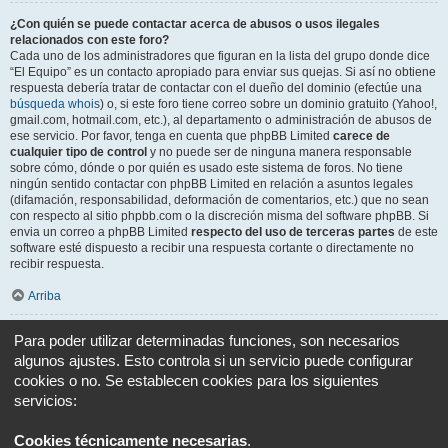
¿Con quién se puede contactar acerca de abusos o usos ilegales
relacionados con este foro?
Cada uno de los administradores que figuran en la lista del grupo donde dice
“El Equipo” es un contacto apropiado para enviar sus quejas. Si así no obtiene
respuesta debería tratar de contactar con el dueño del dominio (efectúe una
búsqueda whois
) o, si este foro tiene correo sobre un dominio gratuito (Yahoo!,
gmail.com, hotmail.com, etc.), al departamento o administración de abusos de
ese servicio. Por favor, tenga en cuenta que phpBB Limited
carece de
cualquier tipo de control
y no puede ser de ninguna manera responsable
sobre cómo, dónde o por quién es usado este sistema de foros. No tiene
ningún sentido contactar con phpBB Limited en relación a asuntos legales
(difamación, responsabilidad, deformación de comentarios, etc.) que no sean
con respecto al sitio phpbb.com o la discreción misma del software phpBB. Si
envia un correo a phpBB Limited
respecto del uso de terceras partes
de este
software esté dispuesto a recibir una respuesta cortante o directamente no
recibir respuesta.
Arriba
¿Cómo puedo ponerme en contacto con un Administrador?
Para poder utilizar determinadas funciones, son necesarios
Todos los usuarios del foro pueden usar el formulario “Contáctenos”, si está
algunos ajustes. Esto controla si un servicio puede configurar
opción ha sido habilitada por el Administrador del foro.
cookies o no. Se establecen cookies para los siguientes
Los miembros del foro también pueden usar el enlace “El equipo”.
servicios:
Arriba
Cookies técnicamente necesarias
.