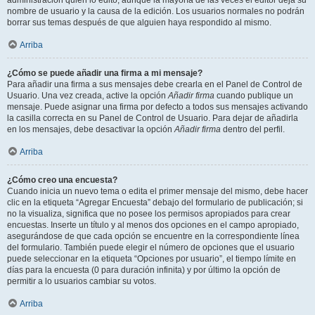
administración quién lo editó, aunque la mayoría de las veces el editor deja su
nombre de usuario y la causa de la edición. Los usuarios normales no podrán
borrar sus temas después de que alguien haya respondido al mismo.
Arriba
¿Cómo se puede añadir una firma a mi mensaje?
Para añadir una firma a sus mensajes debe crearla en el Panel de Control de
Usuario. Una vez creada, active la opción
Añadir firma
cuando publique un
mensaje. Puede asignar una firma por defecto a todos sus mensajes activando
la casilla correcta en su Panel de Control de Usuario. Para dejar de añadirla
en los mensajes, debe desactivar la opción
Añadir firma
dentro del perfil.
Arriba
¿Cómo creo una encuesta?
Cuando inicia un nuevo tema o edita el primer mensaje del mismo, debe hacer
clic en la etiqueta “Agregar Encuesta” debajo del formulario de publicación; si
no la visualiza, significa que no posee los permisos apropiados para crear
encuestas. Inserte un título y al menos dos opciones en el campo apropiado,
asegurándose de que cada opción se encuentre en la correspondiente línea
del formulario. También puede elegir el número de opciones que el usuario
puede seleccionar en la etiqueta “Opciones por usuario”, el tiempo límite en
días para la encuesta (0 para duración infinita) y por último la opción de
permitir a lo usuarios cambiar su votos.
Arriba