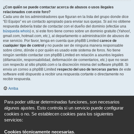
¿Con quién se puede contactar acerca de abusos o usos ilegales
relacionados con este foro?
Cada uno de los administradores que figuran en la lista del grupo donde dice
“El Equipo” es un contacto apropiado para enviar sus quejas. Si así no obtiene
respuesta debería tratar de contactar con el dueño del dominio (efectúe una
búsqueda whois
) o, si este foro tiene correo sobre un dominio gratuito (Yahoo!,
gmail.com, hotmail.com, etc.), al departamento o administración de abusos de
ese servicio. Por favor, tenga en cuenta que phpBB Limited
carece de
cualquier tipo de control
y no puede ser de ninguna manera responsable
sobre cómo, dónde o por quién es usado este sistema de foros. No tiene
ningún sentido contactar con phpBB Limited en relación a asuntos legales
(difamación, responsabilidad, deformación de comentarios, etc.) que no sean
con respecto al sitio phpbb.com o la discreción misma del software phpBB. Si
envia un correo a phpBB Limited
respecto del uso de terceras partes
de este
software esté dispuesto a recibir una respuesta cortante o directamente no
recibir respuesta.
Arriba
¿Cómo puedo ponerme en contacto con un Administrador?
Para poder utilizar determinadas funciones, son necesarios
Todos los usuarios del foro pueden usar el formulario “Contáctenos”, si está
algunos ajustes. Esto controla si un servicio puede configurar
opción ha sido habilitada por el Administrador del foro.
cookies o no. Se establecen cookies para los siguientes
Los miembros del foro también pueden usar el enlace “El equipo”.
servicios:
Arriba
Cookies técnicamente necesarias
.