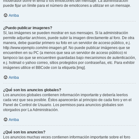
moderador borre el tema o los emoticones del mensaje. La administración
puede fijar un límite para el número de emoticones a utilizar en un mensaje.
Arriba
¿Puedo publicar imagenes?
Sí, las imágenes se pueden mostrar en sus mensajes. Si la administración
permite adjuntar archivos, puede subir la imagen directamente al foro. De otra
manera, debe guardar primero su foto en un servidor de acceso público, e.j.
http://www.ejemplo.com/mi-imagen.gif. No puede publicar imágenes que se
encuentren en su PC (a menos que sea un servidor de acceso público) ni
tampoco las que se encuentren guardadas bajo mecanismos de autenticación,
e.j. hotmail o yahoo correo, sitios protegidos por contraseñas, etc. Para exhibir
imágenes utilice el BBCode con la etiqueta [img].
Arriba
¿Qué son los anuncios globales?
Los anuncios globales contienen información importante y debería leerlos
cada vez que sea posible. Éstos aparecerán al principio de cada foro y en el
Panel de Control de Usuario. Los permisos para anuncios globales son
otorgados por La Administración.
Arriba
¿Qué son los anuncios?
Los anuncios muchas veces contienen información importante sobre el foro