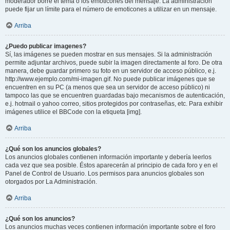
moderador borre el tema o los emoticones del mensaje. La administración
puede fijar un límite para el número de emoticones a utilizar en un mensaje.
Arriba
¿Puedo publicar imagenes?
Sí, las imágenes se pueden mostrar en sus mensajes. Si la administración
permite adjuntar archivos, puede subir la imagen directamente al foro. De otra
manera, debe guardar primero su foto en un servidor de acceso público, e.j.
http://www.ejemplo.com/mi-imagen.gif. No puede publicar imágenes que se
encuentren en su PC (a menos que sea un servidor de acceso público) ni
tampoco las que se encuentren guardadas bajo mecanismos de autenticación,
e.j. hotmail o yahoo correo, sitios protegidos por contraseñas, etc. Para exhibir
imágenes utilice el BBCode con la etiqueta [img].
Arriba
¿Qué son los anuncios globales?
Los anuncios globales contienen información importante y debería leerlos
cada vez que sea posible. Éstos aparecerán al principio de cada foro y en el
Panel de Control de Usuario. Los permisos para anuncios globales son
otorgados por La Administración.
Arriba
¿Qué son los anuncios?
Los anuncios muchas veces contienen información importante sobre el foro