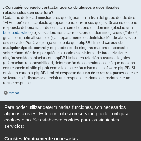
¿Con quién se puede contactar acerca de abusos o usos ilegales
relacionados con este foro?
Cada uno de los administradores que figuran en la lista del grupo donde dice
“El Equipo” es un contacto apropiado para enviar sus quejas. Si así no obtiene
respuesta debería tratar de contactar con el dueño del dominio (efectúe una
búsqueda whois
) o, si este foro tiene correo sobre un dominio gratuito (Yahoo!,
gmail.com, hotmail.com, etc.), al departamento o administración de abusos de
ese servicio. Por favor, tenga en cuenta que phpBB Limited
carece de
cualquier tipo de control
y no puede ser de ninguna manera responsable
sobre cómo, dónde o por quién es usado este sistema de foros. No tiene
ningún sentido contactar con phpBB Limited en relación a asuntos legales
(difamación, responsabilidad, deformación de comentarios, etc.) que no sean
con respecto al sitio phpbb.com o la discreción misma del software phpBB. Si
envia un correo a phpBB Limited
respecto del uso de terceras partes
de este
software esté dispuesto a recibir una respuesta cortante o directamente no
recibir respuesta.
Arriba
¿Cómo puedo ponerme en contacto con un Administrador?
Para poder utilizar determinadas funciones, son necesarios
Todos los usuarios del foro pueden usar el formulario “Contáctenos”, si está
algunos ajustes. Esto controla si un servicio puede configurar
opción ha sido habilitada por el Administrador del foro.
cookies o no. Se establecen cookies para los siguientes
Los miembros del foro también pueden usar el enlace “El equipo”.
servicios:
Arriba
Cookies técnicamente necesarias
.