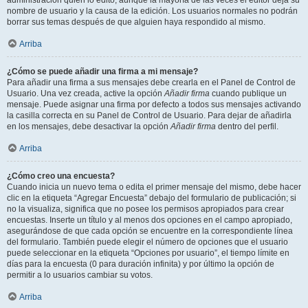
administración quién lo editó, aunque la mayoría de las veces el editor deja su
nombre de usuario y la causa de la edición. Los usuarios normales no podrán
borrar sus temas después de que alguien haya respondido al mismo.
Arriba
¿Cómo se puede añadir una firma a mi mensaje?
Para añadir una firma a sus mensajes debe crearla en el Panel de Control de
Usuario. Una vez creada, active la opción
Añadir firma
cuando publique un
mensaje. Puede asignar una firma por defecto a todos sus mensajes activando
la casilla correcta en su Panel de Control de Usuario. Para dejar de añadirla
en los mensajes, debe desactivar la opción
Añadir firma
dentro del perfil.
Arriba
¿Cómo creo una encuesta?
Cuando inicia un nuevo tema o edita el primer mensaje del mismo, debe hacer
clic en la etiqueta “Agregar Encuesta” debajo del formulario de publicación; si
no la visualiza, significa que no posee los permisos apropiados para crear
encuestas. Inserte un título y al menos dos opciones en el campo apropiado,
asegurándose de que cada opción se encuentre en la correspondiente línea
del formulario. También puede elegir el número de opciones que el usuario
puede seleccionar en la etiqueta “Opciones por usuario”, el tiempo límite en
días para la encuesta (0 para duración infinita) y por último la opción de
permitir a lo usuarios cambiar su votos.
Arriba