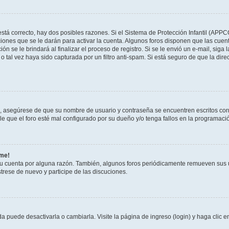
stá correcto, hay dos posibles razones. Si el Sistema de Protección Infantil (APPC
iones que se le darán para activar la cuenta. Algunos foros disponen que las cuen
ón se le brindará al finalizar el proceso de registro. Si se le envió un e-mail, siga
o tal vez haya sido capturada por un filtro anti-spam. Si está seguro de que la di
o, asegúrese de que su nombre de usuario y contraseña se encuentren escritos co
 que el foro esté mal configurado por su dueño y/o tenga fallos en la programació
rme!
su cuenta por alguna razón. También, algunos foros periódicamente remueven sus 
strese de nuevo y participe de las discuciones.
 puede desactivarla o cambiarla. Visite la página de ingreso (login) y haga clic 