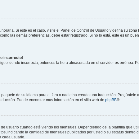
horaria. Si este es el caso, visite el Panel de Control de Usuario y defina su zona
 como las demás preferencias, debe estar registrado. Si no lo está, este es un bu
do incorrecto!
 sigue siendo incorrecta, entonces la hora almacenada en el servidor es errónea. P
 paquete de su idioma para el foro o nadie ha creado una traducción. Pregúntele a
 traducción. Puede encontrar más información en el sitio web de
phpBB
®
suario cuando esté viendo los mensajes. Dependiendo de la plantilla que utilice
ntos, indicando la cantidad de mensajes publicados por usted o su estatus dentro
a cada usuario.