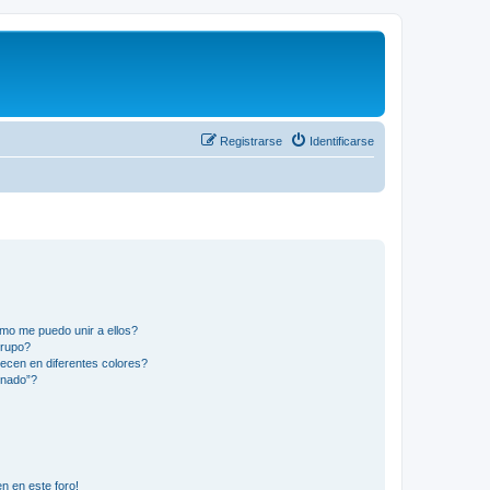
Registrarse
Identificarse
mo me puedo unir a ellos?
Grupo?
ecen en diferentes colores?
inado”?
n en este foro!