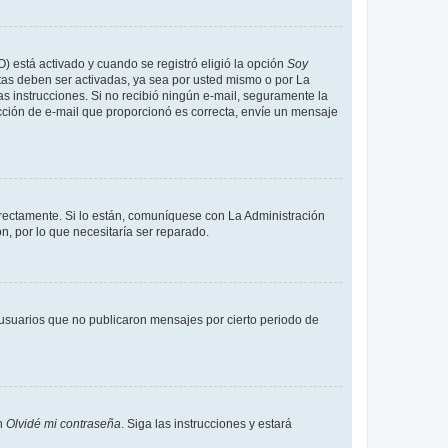
O) está activado y cuando se registró eligió la opción
Soy
tas deben ser activadas, ya sea por usted mismo o por La
 las instrucciones. Si no recibió ningún e-mail, seguramente la
rección de e-mail que proporcionó es correcta, envíe un mensaje
rrectamente. Si lo están, comuníquese con La Administración
n, por lo que necesitaría ser reparado.
usuarios que no publicaron mensajes por cierto periodo de
en
Olvidé mi contraseña
. Siga las instrucciones y estará