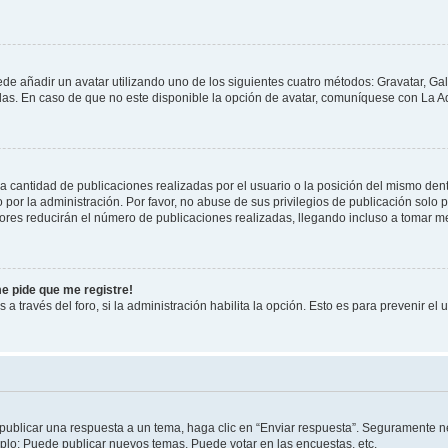
ede añadir un avatar utilizando uno de los siguientes cuatro métodos: Gravatar, Ga
s. En caso de que no este disponible la opción de avatar, comuníquese con La Ad
cantidad de publicaciones realizadas por el usuario o la posición del mismo dentr
r la administración. Por favor, no abuse de sus privilegios de publicación solo p
ores reducirán el número de publicaciones realizadas, llegando incluso a tomar me
me pide que me registre!
 a través del foro, si la administración habilita la opción. Esto es para prevenir e
publicar una respuesta a un tema, haga clic en “Enviar respuesta”. Seguramente ne
mplo: Puede publicar nuevos temas, Puede votar en las encuestas, etc.