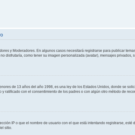
ro
adores y Moderadores. En algunos casos necesitará registrarse para publicar temas
no disfrutaría, como tener su imagen personalizada (avatar), mensajes privados, s
res de 13 años del año 1998, es una ley de los Estados Unidos, donde se solicita 
to y ratificado con el consentimiento de los padres o con algún otro método de rec
ección IP o que el nombre de usuario con el que está intentando registrarse, esté 
l sitio.