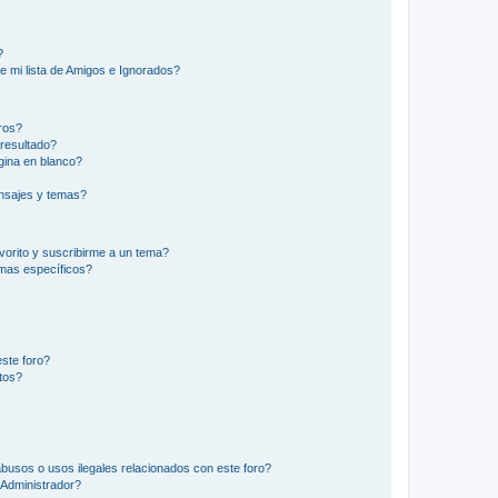
?
e mi lista de Amigos e Ignorados?
ros?
resultado?
ina en blanco?
nsajes y temas?
vorito y suscribirme a un tema?
emas específicos?
ste foro?
tos?
busos o usos ilegales relacionados con este foro?
Administrador?