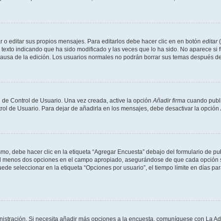
 o editar sus propios mensajes. Para editarlos debe hacer clic en en botón
editar
(
texto indicando que ha sido modificado y las veces que lo ha sido. No aparece si 
a causa de la edición. Los usuarios normales no podrán borrar sus temas después 
 de Control de Usuario. Una vez creada, active la opción
Añadir firma
cuando publi
trol de Usuario. Para dejar de añadirla en los mensajes, debe desactivar la opción
o, debe hacer clic en la etiqueta “Agregar Encuesta” debajo del formulario de publi
 al menos dos opciones en el campo apropiado, asegurándose de que cada opción se
 seleccionar en la etiqueta “Opciones por usuario”, el tiempo límite en días para 
inistración. Si necesita añadir más opciones a la encuesta, comuníquese con La Ad