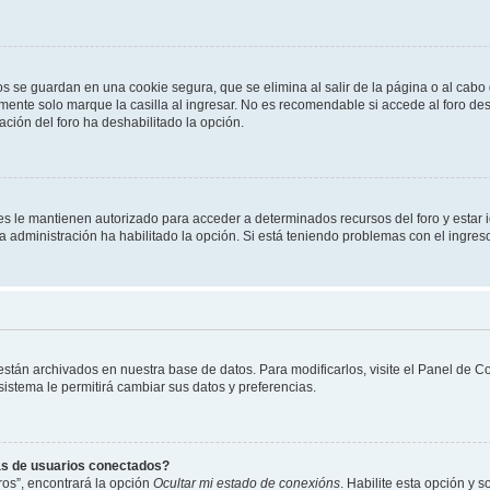
os se guardan en una cookie segura, que se elimina al salir de la página o al cab
ente solo marque la casilla al ingresar. No es recomendable si accede al foro des
tración del foro ha deshabilitado la opción.
les le mantienen autorizado para acceder a determinados recursos del foro y estar
 la administración ha habilitado la opción. Si está teniendo problemas con el ingres
 están archivados en nuestra base de datos. Para modificarlos, visite el Panel de 
 sistema le permitirá cambiar sus datos y preferencias.
as de usuarios conectados?
os”, encontrará la opción
Ocultar mi estado de conexións
. Habilite esta opción y 