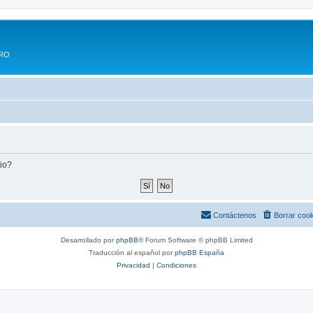
ERO
tio?
Contáctenos
Borrar coo
Desarrollado por
phpBB
® Forum Software © phpBB Limited
Traducción al español por
phpBB España
Privacidad
|
Condiciones