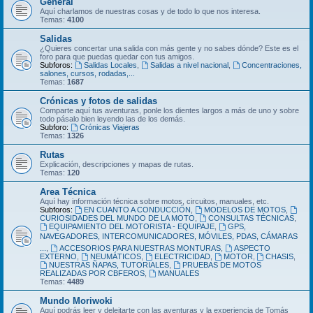
General
Aquí charlamos de nuestras cosas y de todo lo que nos interesa.
Temas:
4100
Salidas
¿Quieres concertar una salida con más gente y no sabes dónde? Este es el
foro para que puedas quedar con tus amigos.
Subforos:
Salidas Locales
,
Salidas a nivel nacional
,
Concentraciones,
salones, cursos, rodadas,...
Temas:
1687
Crónicas y fotos de salidas
Comparte aquí tus aventuras, ponle los dientes largos a más de uno y sobre
todo pásalo bien leyendo las de los demás.
Subforo:
Crónicas Viajeras
Temas:
1326
Rutas
Explicación, descripciones y mapas de rutas.
Temas:
120
Area Técnica
Aquí hay información técnica sobre motos, circuitos, manuales, etc.
Subforos:
EN CUANTO A CONDUCCIÓN
,
MODELOS DE MOTOS
,
CURIOSIDADES DEL MUNDO DE LA MOTO
,
CONSULTAS TÉCNICAS
,
EQUIPAMIENTO DEL MOTORISTA - EQUIPAJE
,
GPS,
NAVEGADORES, INTERCOMUNICADORES, MÓVILES, PDAS, CÁMARAS
...
,
ACCESORIOS PARA NUESTRAS MONTURAS
,
ASPECTO
EXTERNO
,
NEUMÁTICOS
,
ELECTRICIDAD
,
MOTOR
,
CHASIS
,
NUESTRAS ÑAPAS, TUTORIALES
,
PRUEBAS DE MOTOS
REALIZADAS POR CBFEROS
,
MANUALES
Temas:
4489
Mundo Moriwoki
Aquí podrás leer y deleitarte con las aventuras y la experiencia de Tomás