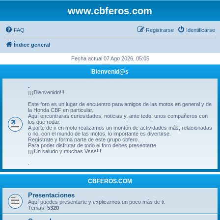
www.cbferos.com
FAQ
Registrarse
Identificarse
Índice general
Fecha actual 07 Ago 2026, 05:05
Bienvenid@s
.
¡¡¡Bienvenido!!!
Este foro es un lugar de encuentro para amigos de las motos en general y de
la Honda CBF en particular.
Aquí encontraras curiosidades, noticias y, ante todo, unos compañeros con
los que rodar.
A parte de ir en moto realizamos un montón de actividades más, relacionadas
o no, con el mundo de las motos, lo importante es divertirse.
Regístrate y forma parte de este grupo cbfero.
Para poder disfrutar de todo el foro debes presentarte.
¡¡¡Un saludo y muchas Vsss!!!
.
CBFEROS.COM
Presentaciones
Aquí puedes presentarte y explicarnos un poco más de ti.
Temas:
5320