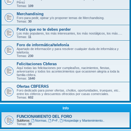
Pérez
Temas:
109
Merchandising
Foro para pedir, opinar y/o proponer temas de Merchandising.
Temas:
30
Post's que no te debes perder
Los más populares, los más interesantes, los más nostálgicos, los más.....
Temas:
11
Foro de informática/telefonía
Apartado de información y para resolver cualquier duda de informática y
telefonía.
Temas:
230
Felicitaciones Cbferas
Aquí todas las felicitaciones por cumpleaños, nacimientos, fiestas,
aniversarios y todos los acontecimientos que ocasionen alegria a toda la
familia cbfera.
Temas:
1640
Ofertas CBFERAS
Foro dedicado para poner ofertas, chollos, oportunidades, trueques, etc..
entre los cbferos y descuentos ofrecidos por casas comerciales.
Temas:
602
Info
FUNCIONAMIENTO DEL FORO
Subforos:
Normas
,
P+F
,
Hospedaje y Mantenimiento..
Temas:
39