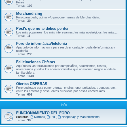
Pérez
Temas:
109
Merchandising
Foro para pedir, opinar y/o proponer temas de Merchandising.
Temas:
30
Post's que no te debes perder
Los más populares, los más interesantes, los más nostálgicos, los más.....
Temas:
11
Foro de informática/telefonía
Apartado de información y para resolver cualquier duda de informática y
telefonía.
Temas:
230
Felicitaciones Cbferas
Aquí todas las felicitaciones por cumpleaños, nacimientos, fiestas,
aniversarios y todos los acontecimientos que ocasionen alegria a toda la
familia cbfera.
Temas:
1640
Ofertas CBFERAS
Foro dedicado para poner ofertas, chollos, oportunidades, trueques, etc..
entre los cbferos y descuentos ofrecidos por casas comerciales.
Temas:
602
Info
FUNCIONAMIENTO DEL FORO
Subforos:
Normas
,
P+F
,
Hospedaje y Mantenimiento..
Temas:
39