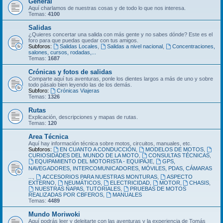
General
Aquí charlamos de nuestras cosas y de todo lo que nos interesa.
Temas:
4100
Salidas
¿Quieres concertar una salida con más gente y no sabes dónde? Este es el
foro para que puedas quedar con tus amigos.
Subforos:
Salidas Locales
,
Salidas a nivel nacional
,
Concentraciones,
salones, cursos, rodadas,...
Temas:
1687
Crónicas y fotos de salidas
Comparte aquí tus aventuras, ponle los dientes largos a más de uno y sobre
todo pásalo bien leyendo las de los demás.
Subforo:
Crónicas Viajeras
Temas:
1326
Rutas
Explicación, descripciones y mapas de rutas.
Temas:
120
Area Técnica
Aquí hay información técnica sobre motos, circuitos, manuales, etc.
Subforos:
EN CUANTO A CONDUCCIÓN
,
MODELOS DE MOTOS
,
CURIOSIDADES DEL MUNDO DE LA MOTO
,
CONSULTAS TÉCNICAS
,
EQUIPAMIENTO DEL MOTORISTA - EQUIPAJE
,
GPS,
NAVEGADORES, INTERCOMUNICADORES, MÓVILES, PDAS, CÁMARAS
...
,
ACCESORIOS PARA NUESTRAS MONTURAS
,
ASPECTO
EXTERNO
,
NEUMÁTICOS
,
ELECTRICIDAD
,
MOTOR
,
CHASIS
,
NUESTRAS ÑAPAS, TUTORIALES
,
PRUEBAS DE MOTOS
REALIZADAS POR CBFEROS
,
MANUALES
Temas:
4489
Mundo Moriwoki
Aquí podrás leer y deleitarte con las aventuras y la experiencia de Tomás