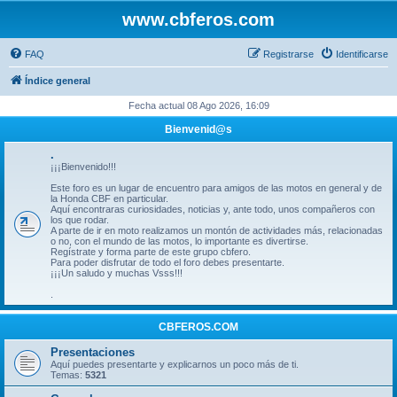
www.cbferos.com
FAQ
Registrarse
Identificarse
Índice general
Fecha actual 08 Ago 2026, 16:09
Bienvenid@s
.
¡¡¡Bienvenido!!!
Este foro es un lugar de encuentro para amigos de las motos en general y de
la Honda CBF en particular.
Aquí encontraras curiosidades, noticias y, ante todo, unos compañeros con
los que rodar.
A parte de ir en moto realizamos un montón de actividades más, relacionadas
o no, con el mundo de las motos, lo importante es divertirse.
Regístrate y forma parte de este grupo cbfero.
Para poder disfrutar de todo el foro debes presentarte.
¡¡¡Un saludo y muchas Vsss!!!
.
CBFEROS.COM
Presentaciones
Aquí puedes presentarte y explicarnos un poco más de ti.
Temas:
5321