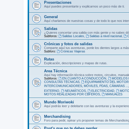
Presentaciones
Aquí puedes presentarte y explicarnos un poco más de ti.
General
Aquí charlamos de nuestras cosas y de todo lo que nos inte
Salidas
¿Quieres concertar una salida con más gente y no sabes dó
Subforos:
Salidas Locales
,
Salidas a nivel nacional
,
C
Crónicas y fotos de salidas
Comparte aquí tus aventuras, ponle los dientes largos a más
Subforo:
Crónicas Viajeras
Rutas
Explicación, descripciones y mapas de rutas.
Area Técnica
Aquí hay información técnica sobre motos, circuitos, manuale
Subforos:
EN CUANTO A CONDUCCIÓN
,
MODELOS 
CONSULTAS TÉCNICAS
,
EQUIPAMIENTO DEL MOTORI
INTERCOMUNICADORES, MÓVILES, PDAS, CÁMARAS ...
EXTERNO
,
NEUMÁTICOS
,
ELECTRICIDAD
,
MOT
MOTOS REALIZADAS POR CBFEROS
,
MANUALES
Mundo Moriwoki
Aquí podrás leer y deleitarte con las aventuras y la experie
Merchandising
Foro para pedir, opinar y/o proponer temas de Merchandising
Post's que no te debes perder