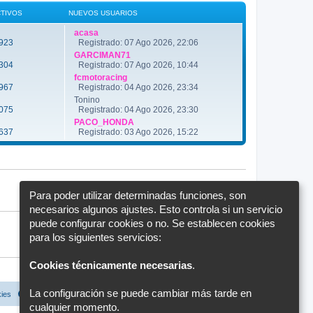
ú
n
l
CTIVOS
NUEVOS USUARIOS
s
t
a
i
j
acasa
m
e
923
Registrado: 07 Ago 2026, 22:06
o
m
GARCIMAN71
e
304
Registrado: 07 Ago 2026, 10:44
n
fcmotoracing
s
a
967
Registrado: 04 Ago 2026, 23:34
j
Tonino
e
075
Registrado: 04 Ago 2026, 23:30
PACO_HONDA
637
Registrado: 03 Ago 2026, 15:22
Para poder utilizar determinadas funciones, son
necesarios algunos ajustes. Esto controla si un servicio
puede configurar cookies o no. Se establecen cookies
para los siguientes servicios:
Cookies técnicamente necesarias
.
La configuración se puede cambiar más tarde en
kies
Configuración de cookies
Todos los horarios son
UTC+02:00
cualquier momento.