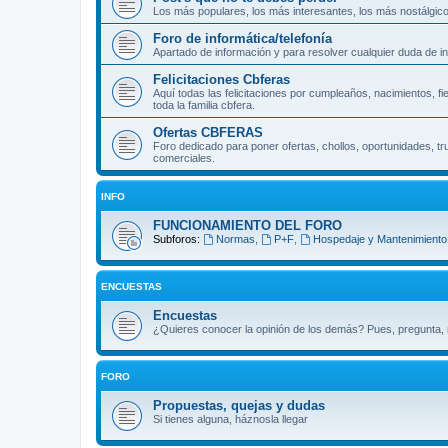
Los más populares, los más interesantes, los más nostálgicos
Foro de informática/telefonía
Apartado de información y para resolver cualquier duda de inf
Felicitaciones Cbferas
Aquí todas las felicitaciones por cumpleaños, nacimientos, f
toda la familia cbfera.
Ofertas CBFERAS
Foro dedicado para poner ofertas, chollos, oportunidades, tr
comerciales.
INFO
FUNCIONAMIENTO DEL FORO
Subforos:
Normas
,
P+F
,
Hospedaje y Mantenimiento.
ENCUESTAS
Encuestas
¿Quieres conocer la opinión de los demás? Pues, pregunta, n
FORO
Propuestas, quejas y dudas
Si tienes alguna, háznosla llegar