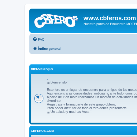
www.cbferos.com
Nuestro punto de Encuentro MOT
FAQ
Índice general
BIENVENID@S
.
¡¡¡Bienvenido!!!
Este foro es un lugar de encuentro para amigos de las motos
Aquí encontraras curiosidades, noticias y, ante todo, unos 
A parte de ir en moto realizamos un montón de actividades m
divertirse.
Regístrate y forma parte de este grupo cbfero.
Para poder disfrutar de todo el foro debes presentarte.
¡¡¡Un saludo y muchas Vsss!!!
.
CBFEROS.COM