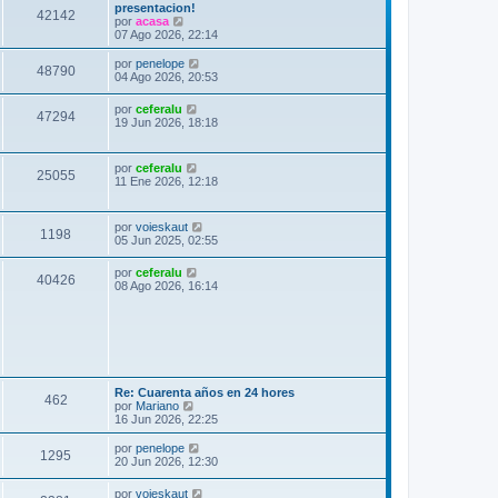
presentacion!
42142
V
por
acasa
e
07 Ago 2026, 22:14
r
ú
V
por
penelope
48790
l
e
04 Ago 2026, 20:53
t
r
i
ú
V
por
ceferalu
m
47294
l
e
19 Jun 2026, 18:18
o
t
r
m
i
ú
e
m
l
n
V
por
ceferalu
o
25055
t
s
e
11 Ene 2026, 12:18
m
i
a
r
e
m
j
ú
n
o
e
l
s
V
por
voieskaut
m
1198
t
a
e
05 Jun 2025, 02:55
e
i
j
r
n
m
e
ú
s
V
por
ceferalu
o
40426
l
a
e
08 Ago 2026, 16:14
m
t
j
r
e
i
e
ú
n
m
l
s
o
t
a
m
i
j
e
m
e
n
o
s
m
Re: Cuarenta años en 24 hores
462
a
V
e
por
Mariano
j
e
n
16 Jun 2026, 22:25
e
r
s
ú
a
V
por
penelope
1295
l
j
e
20 Jun 2026, 12:30
t
e
r
i
ú
V
por
voieskaut