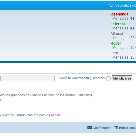
TOP USUARIOS A
josehonda
Mensajes:
41,
ceferalu
Mensajes:
41,
Alfrenci
Mensajes:
23,
Rober
Mensajes:
19,
Lord
Mensajes:
13,
Olvidé mi contraseña
|
Recordar
vitados (basados en usuarios activos en los últimos 5 minutos)
2
• Nuestro usuario más reciente es
acasa
Contáctenos
Borrar coo