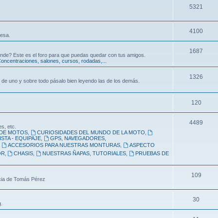
5321
4100
resa.
1687
nde? Este es el foro para que puedas quedar con tus amigos.
oncentraciones, salones, cursos, rodadas,...
1326
 de uno y sobre todo pásalo bien leyendo las de los demás.
120
4489
s, etc.
DE MOTOS
,
CURIOSIDADES DEL MUNDO DE LA MOTO
,
STA - EQUIPAJE
,
GPS, NAVEGADORES,
,
ACCESORIOS PARA NUESTRAS MONTURAS
,
ASPECTO
OR
,
CHASIS
,
NUESTRAS ÑAPAS, TUTORIALES
,
PRUEBAS DE
109
ncia de Tomás Pérez
30
.