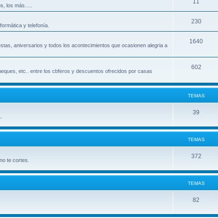
11
, los más.....
230
ormática y telefonía.
1640
iestas, aniversarios y todos los acontecimientos que ocasionen alegria a
602
ueques, etc.. entre los cbferos y descuentos ofrecidos por casas
TEMAS
39
.
TEMAS
372
o te cortes.
TEMAS
82