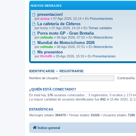
NUEVOS MENSAJES
presentacion!
por:
acasa
» 07 Ago 2026, 22:14 » En
Presentaciones
La cafetería de Cbferos
por:
korty
» 07 Ago 2026, 14:19 » En
Temas variados
Porra moto GP - Gran Bretaña
por:
ceferalu
» 06 Ago 2026, 07:52 » En
Motociclismo
Mundial de Motociclismo 2026
por:
ceferalu
» 06 Ago 2026, 07:51 » En
Motociclismo
Me presentoo
por:
Richi85
» 05 Ago 2026, 15:19 » En
Presentaciones
IDENTIFICARSE
•
REGISTRARSE
Nombre de Usuario:
Contraseña:
¿QUIÉN ESTÁ CONECTADO?
En total hay
176
usuarios conectados :: 3 registrados, 0 ocultos y 173 in
La mayor cantidad de usuarios identificados fue
842
el 15 Abr 2020, 11:1
ESTADÍSTICAS
Mensajes totales
384470
• Temas totales
31026
• Usuarios totales
7189
Índice general