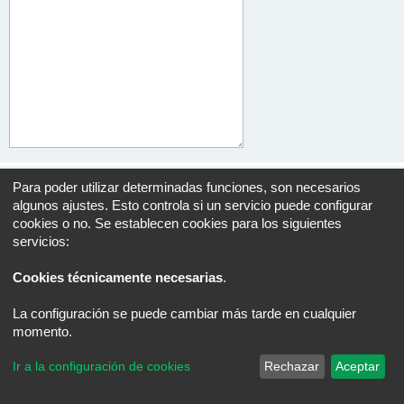
Para poder utilizar determinadas funciones, son necesarios
algunos ajustes. Esto controla si un servicio puede configurar
cookies o no. Se establecen cookies para los siguientes
Índice general
Todos los horarios son
UTC+02:00
servicios:
Desarrollado por
phpBB
® Forum Software © phpBB Limited
Traducción al español por
phpBB España
Cookies técnicamente necesarias
.
Privacidad
|
Condiciones
La configuración se puede cambiar más tarde en cualquier
momento.
Ir a la configuración de cookies
Rechazar
Aceptar