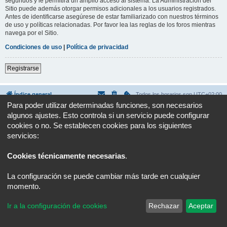
segundos y le permitirá un amplio acceso al sistema. La Administración del
Sitio puede además otorgar permisos adicionales a los usuarios registrados.
Antes de identificarse asegúrese de estar familiarizado con nuestros términos
de uso y políticas relacionadas. Por favor lea las reglas de los foros mientras
navega por el Sitio.
Condiciones de uso
|
Política de privacidad
Registrarse
Índice general
Todos los horarios son
UTC+02:00
Para poder utilizar determinadas funciones, son necesarios
Desarrollado por
phpBB
® Forum Software © phpBB Limited
algunos ajustes. Esto controla si un servicio puede configurar
Traducción al español por
phpBB España
cookies o no. Se establecen cookies para los siguientes
Privacidad
|
Condiciones
servicios:
Cookies técnicamente necesarias
.
La configuración se puede cambiar más tarde en cualquier
momento.
Ir a la configuración de cookies
Rechazar
Aceptar