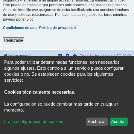
segundos y le permitirá un amplio acceso al sistema. La Administración del
Sitio puede además otorgar permisos adicionales a los usuarios registrados.
Antes de identificarse asegúrese de estar familiarizado con nuestros términos
de uso y políticas relacionadas. Por favor lea las reglas de los foros mientras
navega por el Sitio.
Condiciones de uso
|
Política de privacidad
Registrarse
Índice general
Todos los horarios son
UTC+02:00
Para poder utilizar determinadas funciones, son necesarios
Desarrollado por
phpBB
® Forum Software © phpBB Limited
algunos ajustes. Esto controla si un servicio puede configurar
Traducción al español por
phpBB España
cookies o no. Se establecen cookies para los siguientes
Privacidad
|
Condiciones
servicios:
Cookies técnicamente necesarias
.
La configuración se puede cambiar más tarde en cualquier
momento.
Ir a la configuración de cookies
Rechazar
Aceptar