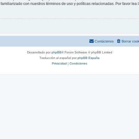
familiarizado con nuestros términos de uso y políticas relacionadas. Por favor lea l
Contáctenos
Borrar coo
Desarrollado por
phpBB
® Forum Software © phpBB Limited
Traducción al español por
phpBB España
Privacidad
|
Condiciones