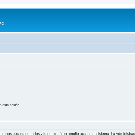
ERO
n esta sesión
olo unos pocos segundos y le permitirá un amplio acceso al sistema. La Administra