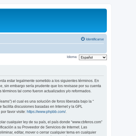
Identificarse
Idioma:
erda estar legalmente sometido a los siguientes términos. En
e, sin embargo sería prudente que los revisase por su cuenta
 términos tal como fueron actualizados y/o reformados.
ams”) el cual es una solución de foros liberada bajo la “
 facilita discusiones basadas en Internet y la GPL
or favor visite:
https://www.phpbb.com/
.
olar cualquier ley de su país, el país donde “www.cbferos.com”
icación a su Proveedor de Servicios de Internet. Las
iminar, editar, mover o cerrar cualquier tema en cualquier