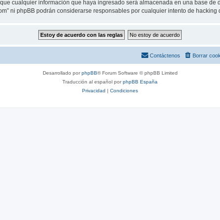
ue cualquier información que haya ingresado será almacenada en una base de da
.com” ni phpBB podrán considerarse responsables por cualquier intento de hacking
Contáctenos
Borrar coo
Desarrollado por
phpBB
® Forum Software © phpBB Limited
Traducción al español por
phpBB España
Privacidad
|
Condiciones