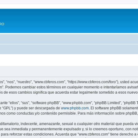
ERO
s”, “nos”, “nuestro”, “www.cbferos.com”, “https://www.cbferos.com/foro”), usted acu
com”. Podemos cambiar estos términos en cualquier momento e intentaríamos avisarl
s de esos cambios significa que acuerda estar legalmente sometido a esos nuevos
nte “ellos”, “sus”, “software phpBB”, “www.phpbb.com”, “phpBB Limited”, “phpBB Te
te “GPL”) y puede ser descargada de
www.phpbb.com
. El software phpBB solamente
os como conductas y/o contenido permisible. Para más información sobre phpBB, p
difamatorio, indecente, amenazante, sexual o cualquier otro material que pueda vi
ue sea inmediata y permanentemente expulsado y, si lo creemos oportuno, con notif
para reforzar estas condiciones. Acuerda que “www.cbferos.com” tiene derecho a el