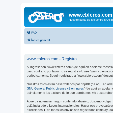
www.cbferos.com
Nuestro punto de Encuentro MOT
FAQ
Índice general
www.cbferos.com - Registro
Al ingresar en “www.cbferos.com” (de aquí en adelante “nosotro
caso contrario por favor no se registre y/o use “www.cbferos.
periódicamente. Seguir registrado a “www.cbferos.com” despué
Nuestros foros están desarrollados por phpBB (de aquí en adela
GNU General Public License v2 en Ingles
” (de aquí en adelan
estrictamente los excluye de lo que aprobamos y/o desaprobam
Acuerda no enviar ningun contenido abusivo, obsceno, vulgar, 
está instalado o Leyes Internacionales. Hacer eso provocará q
direcciones IP de todos los envíos son registradas como ayuda 