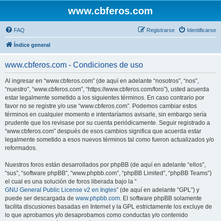
www.cbferos.com
FAQ
Registrarse
Identificarse
Índice general
www.cbferos.com - Condiciones de uso
Al ingresar en “www.cbferos.com” (de aquí en adelante “nosotros”, “nos”,
“nuestro”, “www.cbferos.com”, “https://www.cbferos.com/foro”), usted acuerda
estar legalmente sometido a los siguientes términos. En caso contrario por
favor no se registre y/o use “www.cbferos.com”. Podemos cambiar estos
términos en cualquier momento e intentaríamos avisarle, sin embargo sería
prudente que los revisase por su cuenta periódicamente. Seguir registrado a
“www.cbferos.com” después de esos cambios significa que acuerda estar
legalmente sometido a esos nuevos términos tal como fueron actualizados y/o
reformados.
Nuestros foros están desarrollados por phpBB (de aquí en adelante “ellos”,
“sus”, “software phpBB”, “www.phpbb.com”, “phpBB Limited”, “phpBB Teams”)
el cual es una solución de foros liberada bajo la “
GNU General Public License v2 en Ingles
” (de aquí en adelante “GPL”) y
puede ser descargada de
www.phpbb.com
. El software phpBB solamente
facilita discusiones basadas en Internet y la GPL estrictamente los excluye de
lo que aprobamos y/o desaprobamos como conductas y/o contenido